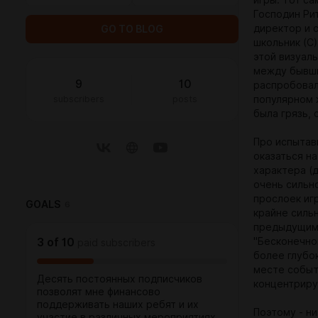
игры. Тот са
Господин Ри
директор и 
GO TO BLOG
школьник (С)
этой визуал
между бывши
9
10
распробовал.
subscribers
posts
популярном 
была грязь,
Про испытав
оказаться на
характера (д
очень сильно
прослоек иг
GOALS
6
крайне силь
предыдущим 
3
of
10
"Бесконечно
paid subscribers
более глубо
месте событ
Десять постоянных подписчиков
концентриру
позволят мне финансово
поддерживать наших ребят и их
Поэтому - н
участие в различных мероприятиях.