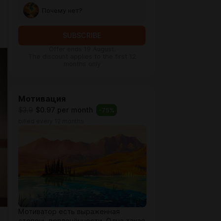
Почему нет?
SUBSCRIBE
Offer ends 19 August.
The discount applies to the first 12
months only
Мотивация
$3.9
$0.97 per month
-
75
%
billed every 12 months
Мотиватор есть выраженная