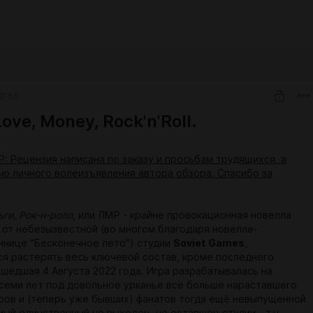
3:50
ove, Money, Rock'n'Roll.
 Рецензия написана по заказу и просьбам трудящихся, а
ью личного волеизъявления автора обзора. Спасибо за
ги, Рок-н-ролл
, или ЛМР - крайне провокационная новелла
 от небезызвестной (во многом благодаря новелле-
нице "Бесконечное лето") студии
Soviet Games
,
я растерять весь ключевой состав, кроме последнего
ышедшая 4 Августа 2022 года. Игра разрабатывалась на
семи лет под довольное урканье всё больше нараставшего
ров и (теперь уже бывших) фанатов тогда ещё невыпущенной