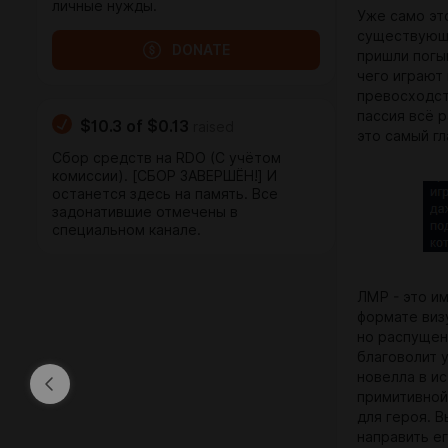
личные нужды.
Уже само эт
существующе
DONATE
пришли погы
чего играют 
превосходст
пассия всё р
$10.3
of
$0.13
raised
это самый г
Сбор средств на RDO (С учётом
комиссии). [СБОР ЗАВЕРШЁН!] И
останется здесь на память. Все
задонатившие отмечены в
специальном канале.
ЛМР - это и
формате виз
но распущен
благоволит у
новелла в ис
примитивной
для героя. 
направить е