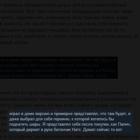
о являлось приоритетной целью для всего многообразия
й критики. Всё таки наученные предыдущим опытом, люди
гыкать, заромансить очередную (всё таки мы знаем, ради
в новеллы, не так ли?) пассию и с чувством собственного
ва выйти на хорошую концовку. Или на плохую, но за то
авно в нас влюблена, а скупую слезу пустить всегда можно. И
лавный облом.
менно что история судьбы одного человека, выраженная в
уальной новеллы. Человека неограниченного в возможностях,
ного, сильного умом, но при этом слабого духом, которому
дача, и которую он насовсем теряет. Это не визуальная
тинном её понимании - выбор здесь есть, и при всей
 его реализации он является судьбоносным инструментом
Вы не можете повлиять на Николая напрямую - только
го в ту сторону, которая кажется вам наиболее благоприятной