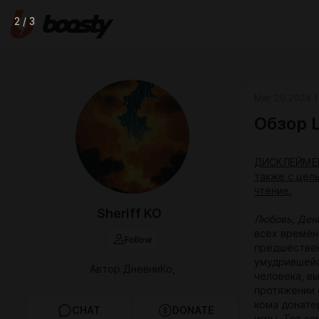
2 / 3
Mar 20 2024 1
Обзор L
ДИСКЛЕЙМЕР:
также с цел
чтение.
Sheriff KO
Любовь, День
всех времён
Follow
предшествен
умудрившейс
Автор ДневниКо,
человека, в
протяжении 
кома донате
CHAT
DONATE