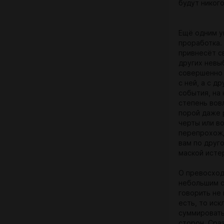
будут никог
Ещё одним у
проработка.
привнесёт с
других невы
совершенно 
с ней, а с д
события, на
степень вов
порой даже 
черты или в
перепрохожд
вам по друг
маской исте
О превосход
небольшим с
говорить не 
есть, то ис
суммировать,
сторон. Сра