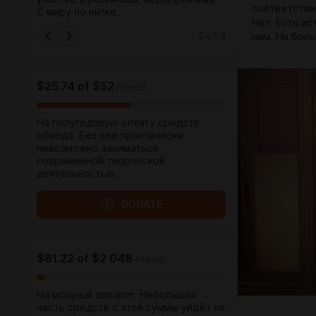
соответстви
С миру по нитке.
Нет. Есть ис
2
of
3
ним. Ни боль
$25.74
of
$52
raised
На полугодовую оплату средств
обхода. Без неё практически
невозможно заниматься
современной творческой
деятельностью.
DONATE
$81.22
of
$2 048
raised
На мощный аппарат. Небольшая
часть средств с этой суммы уйдёт на