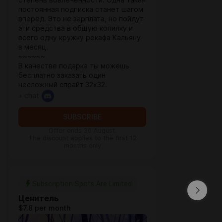
степень вовлечённости. Одна такая
постоянная подписка станет шагом
вперёд. Это не зарплата, но пойдут
эти средства в общую копилку и
всего одну кружку рекафа Кальяну
в месяц.
~~~~~~
В качестве подарка ты можешь
бесплатно заказать один
несложный спрайт 32х32.
+ chat
SUBSCRIBE
Offer ends 30 August.
The discount applies to the first 12
months only
Subscription Spots Are Limited
Ценитель
$7.8 per month