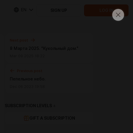
EN
SIGN UP
LOG IN
Next post
8 Марта 2025. "Кукольный дом."
Mar 09 2025 18:22
Previous post
Пепельное небо.
Dec 06 2023 19:58
SUBSCRIPTION LEVELS
4
GIFT A SUBSCRIPTION