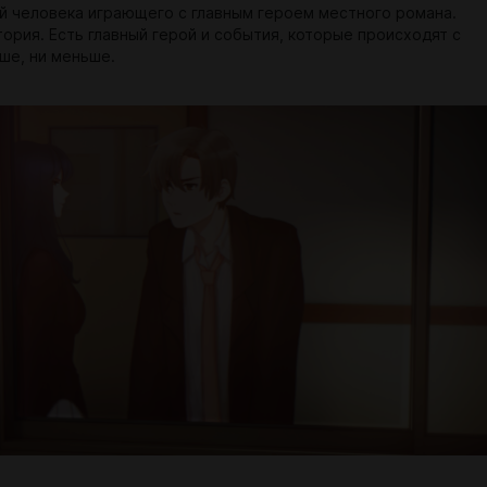
й человека играющего с главным героем местного романа.
тория. Есть главный герой и события, которые происходят с
ше, ни меньше.