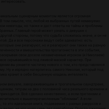
о интересовать.
никальным сценарным моментом является огромная
 В том смысле, что, любой из выбранных путей неминуемо
вои невзгоды, но также и даст ответы на тайны и проблемы
бранных. Главный герой может узнать о девушке с
другой стороны, потому что судьба сложилась иначе, и он не
ругой. Да и все персонажи ведут себя адекватно: есть
 которые они реагируют, но и реагируют они также на разную
лечённости и вмешательства протагониста в эти события,
раскрывая свои доселе незамеченные игроком (и Николаем)
овсе скрывавшийся под лживой маской характер. При
ении вы узнаете частичку нового о том, кто представлялся
ому. Ну и изрядно натерпитесь самого Николая, который под
рика хранит в себе бесценную кладезь интеллекта.
ном визуале, завораживающем и трогательном саундтреке,
ценкам, титрам на два с половиной часа реального времени и
приходится. Всё сделано качественно, а если претензии и
ключительно к вышеперечисленным "обломам". А если
 то это идеальная книга, подаваемая с разных ракурсов и
зу видно, на что ушло семь лет разработки. Просто ожидания