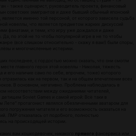
мый единственный не выходец, но оставшец студии - т.н
тан - также сценарист, руководитель проекта, финансовый
сын советских эмигрантов и даже бывший обычный японский
, является именно той персоной, от которого зависела судьба
ьной новеллы, что является предметом жарких дискуссий
ми фанатами, и теми, кто игру уже дождался и даже
 Да, по этой не то чтобы популярной игре в не то чтобы
жанре (всё слишком относительно - скажу я вам!) были споры,
 слёзы и многочисленные истерики.
ших последнее, с гордостью можно сказать, что они смогли
 месте главного героя этой новеллы - Николая, тяжесть
а и его наличие само по себе, впрочем, тоже) которого
 отразилась как на первом, так и на общем впечатлении всех
роков. В основном, негативно. Проблема наблюдалась в
ном несоответствии между ожиданиями читателей,
детищем Soviet Games и самой игрой: Всё таки в
м Лете" протагонист являлся обезличенными аватаром для
кого погружения читателя и его возможность оказаться на
ий. ЛМР отказалась от подобного, полностью
ясь на происходящей истории.
икаких вам кошкодевочек, никакого
прямого
фансервиса или