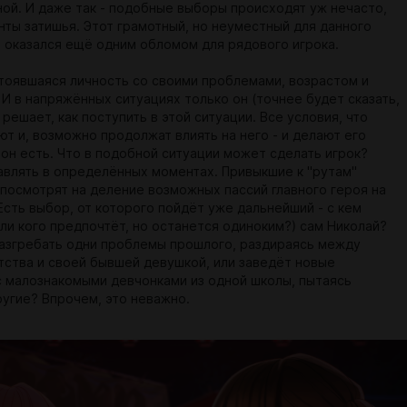
ной. И даже так - подобные выборы происходят уж нечасто,
нты затишья. Этот грамотный, но неуместный для данного
 оказался ещё одним обломом для рядового игрока.
стоявшаяся личность со своими проблемами, возрастом и
 И в напряжённых ситуациях только он (точнее будет сказать,
 решает, как поступить в этой ситуации. Все условия, что
ют и, возможно продолжат влиять на него - и делают его
 он есть. Что в подобной ситуации может сделать игрок?
авлять в определённых моментах. Привыкшие к "рутам"
посмотрят на деление возможных пассий главного героя на
Есть выбор, от которого пойдёт уже дальнейший - с кем
или кого предпочтёт, но останется одиноким?) сам Николай?
азгребать одни проблемы прошлого, раздираясь между
тства и своей бывшей девушкой, или заведёт новые
с малознакомыми девчонками из одной школы, пытаясь
ругие? Впрочем, это неважно.