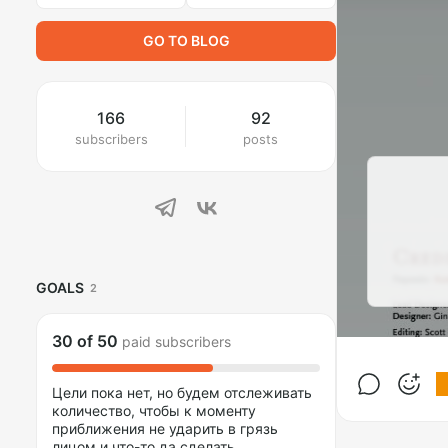
GO TO BLOG
166
92
subscribers
posts
GOALS
2
30
of
50
paid subscribers
Цели пока нет, но будем отслеживать
количество, чтобы к моменту
приближения не ударить в грязь
лицом и что-то да сделать.