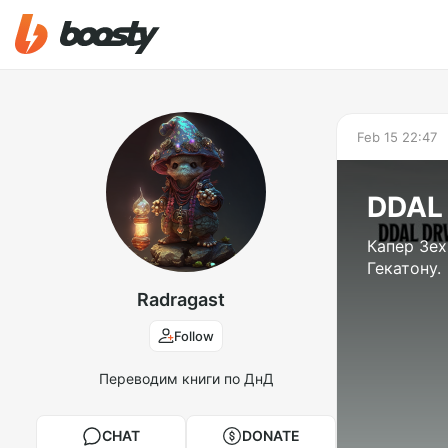
Feb 15 22:47
DDAL 
Капер Зех
Гекатону.
Radragast
Follow
Переводим книги по ДнД
CHAT
DONATE