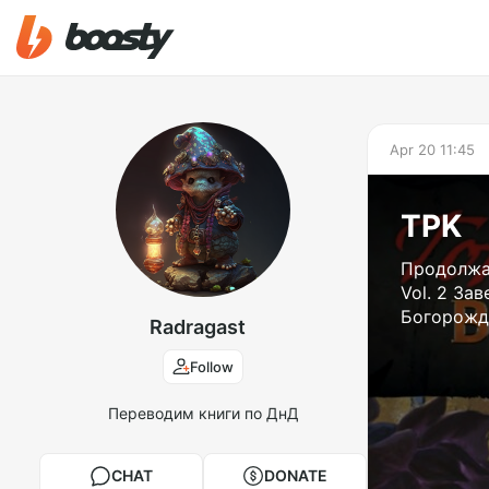
Apr 20 11:45
TPK
Продолжае
Vol. 2 За
Богорожд
Radragast
Follow
Переводим книги по ДнД
CHAT
DONATE