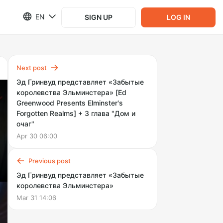
EN
SIGN UP
LOG IN
Next post
Эд Гринвуд представляет «Забытые
королевства Эльминстера» [Ed
Greenwood Presents Elminster's
Forgotten Realms] + 3 глава "Дом и
очаг"
Apr 30 06:00
Previous post
Эд Гринвуд представляет «Забытые
королевства Эльминстера»
Mar 31 14:06