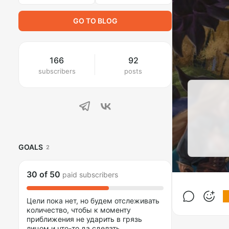
GO TO BLOG
166
92
subscribers
posts
GOALS
2
30
of
50
paid subscribers
Цели пока нет, но будем отслеживать
количество, чтобы к моменту
приближения не ударить в грязь
лицом и что-то да сделать.