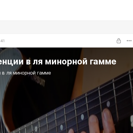
:41
енции в ля минорной гамме
 в ля минорной гамме