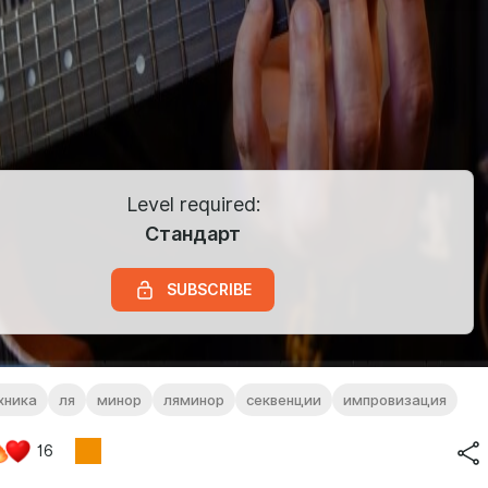
Level required:
Стандарт
SUBSCRIBE
хника
ля
минор
ляминор
секвенции
импровизация
16