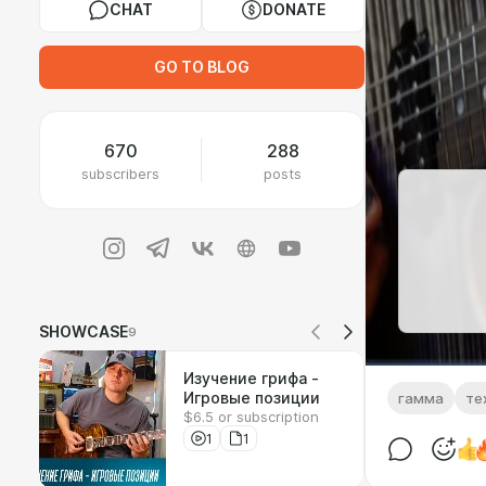
CHAT
DONATE
GO TO BLOG
670
288
subscribers
posts
SHOWCASE
9
Изучение грифа -
Игровые позиции
гамма
те
$6.5 or subscription
1
1