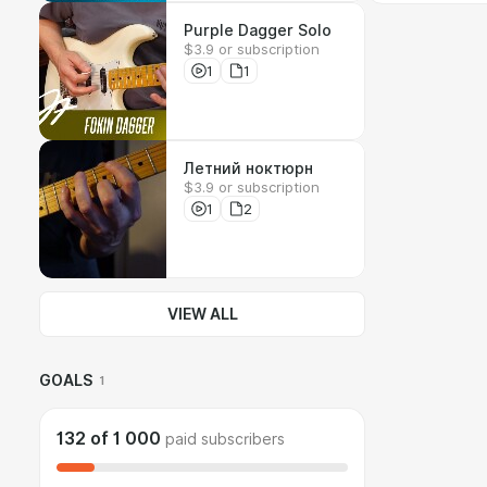
Purple Dagger Solo
$3.9 or subscription
1
1
Летний ноктюрн
$3.9 or subscription
1
2
VIEW ALL
GOALS
1
132
of
1 000
paid subscribers