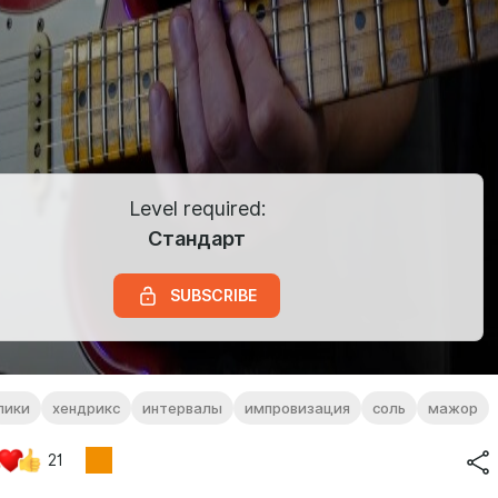
Level required:
Стандарт
SUBSCRIBE
лики
хендрикс
интервалы
импровизация
соль
мажор
21