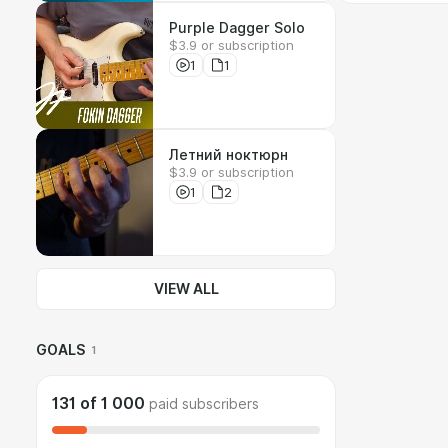
Purple Dagger Solo
$3.9 or subscription
1
1
Летний ноктюрн
$3.9 or subscription
1
2
VIEW ALL
GOALS
1
131
of
1 000
paid subscribers