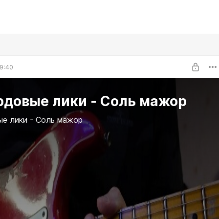
9:40
рдовые лики - Соль мажор
е лики - Соль мажор