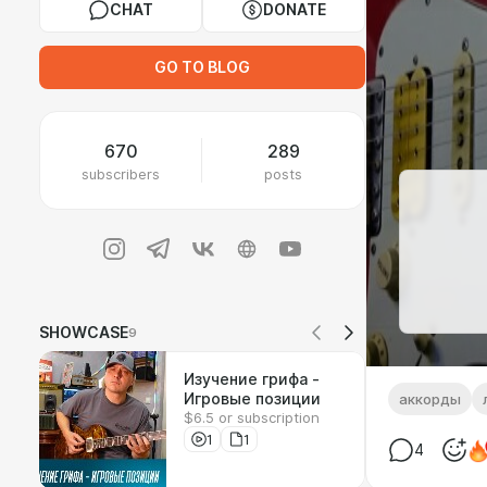
CHAT
DONATE
GO TO BLOG
670
289
subscribers
posts
SHOWCASE
9
Изучение грифа -
Игровые позиции
аккорды
$6.5 or subscription
1
1
4