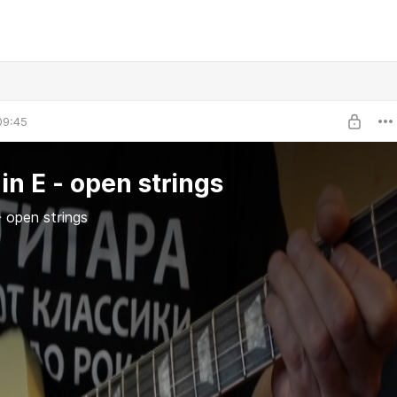
09:45
in E - open strings
- open strings