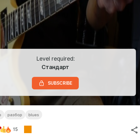
Level required:
Стандарт
SUBSCRIBE
о
разбор
blues
15