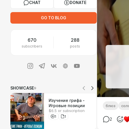
CHAT
DONATE
GO TO BLOG
670
288
subscribers
posts
SHOWCASE
9
Изучение грифа -
Игровые позиции
блюз
сол
$6.5 or subscription
1
1
2