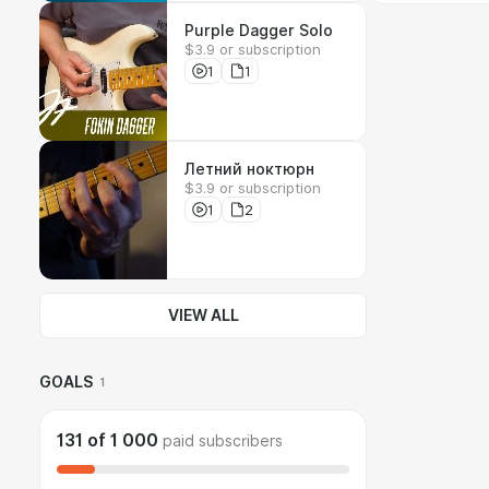
Purple Dagger Solo
$3.9 or subscription
1
1
Летний ноктюрн
$3.9 or subscription
1
2
VIEW ALL
GOALS
1
131
of
1 000
paid subscribers