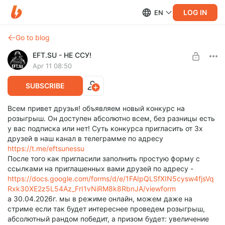
LOG IN
EN
Go to blog
EFT.SU - НЕ ССУ!
Apr 11 08:50
SUBSCRIBE
Всем привет друзья! объявляем новый конкурс на
розыгрыш. Он доступен абсолютно всем, без разницы есть
у вас подписка или нет! Суть конкурса пригласить от 3х
друзей в наш канал в телеграмме по адресу
https://t.me/eftsunessu
После того как пригласили заполнить простую форму с
ссылками на приглашенных вами друзей по адресу -
https://docs.google.com/forms/d/e/1FAIpQLSfXIN5cysw4fjsVq
Rxk30XE2z5L54Az_FrI1vNiRM8k8RbnJA/viewform
а 30.04.2026г. мы в режиме онлайн, можем даже на
стриме если так будет интереснее проведем розыгрыш,
абсолютный рандом победит, а призом будет: увеличение