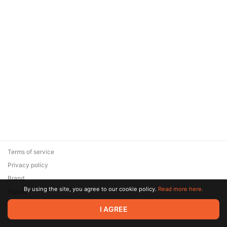
Terms of service
Privacy policy
Brand
By using the site, you agree to our cookie policy.
Read more here.
Support
© 2026 Zaya Solutions Limited. All rights reserved. All trademarks
I AGREE
are the property of their respective owners.