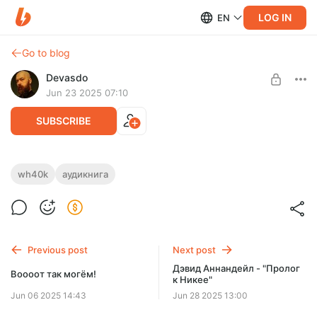
LOG IN
EN
Go to blog
Devasdo
Jun 23 2025 07:10
SUBSCRIBE
Крис Райт - "Два метафизических
wh40k
аудикнига
клинка"
Level required:
Обнакновенное
Это история о двух копьях, изготовленных рукой самого
Императора в дни рождения Империума.
UNLOCK POST
Переводчик - Ulf Voss
Previous post
Next post
Исполнитель - Эдуард Новиков
$1.3
$0.98 per month
Дэвид Аннандейл - "Пролог
-
25
%
Воооот так могём!
к Никее"
Billed every 12 months.
Jun 06 2025 14:43
Jun 28 2025 13:00
The discount applies to the first 12 months only.