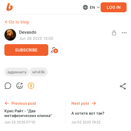
LOG IN
EN
Go to blog
Devasdo
Jun 28 2025 13:00
SUBSCRIBE
Дэвид Аннандейл - "Пролог к Никее"
аудикнига
wh40k
Level required:
Золотой Трон Императора — самый известный трон на
Обнакновенное
Терре.
Переводчик - Ulf Voss
UNLOCK POST
Исполнитель - Эдуард Новиков
Previous post
Next post
$1.3
$0.97 per month
Крис Райт - "Два
-
25
%
А хотите вот так?
метафизических клинка"
Billed every 12 months.
Jun 23 2025 07:10
Jul 02 2025 19:22
The discount applies to the first 12 months only.