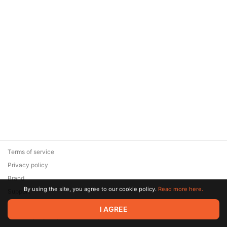
Terms of service
Privacy policy
Brand
By using the site, you agree to our cookie policy.
Read more here.
Support
© 2026 Zaya Solutions Limited. All rights reserved. All trademarks
I AGREE
are the property of their respective owners.