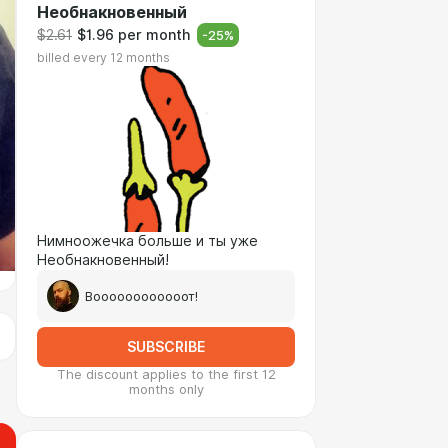
Необнакновенный
$2.61
$1.96 per month
-
25
%
billed every 12 months
Нимноожечка больше и ты уже
Необнакновенный!
Воооооооооооот!
SUBSCRIBE
The discount applies to the first 12
months only