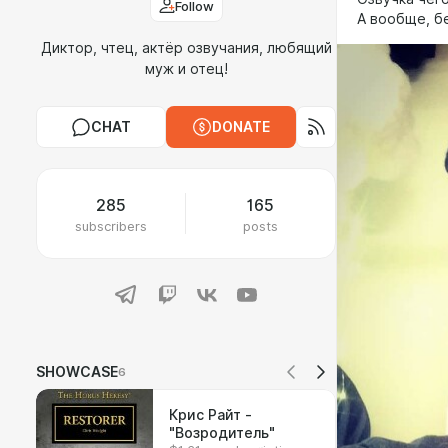
Follow
А вообще, бе
Диктор, чтец, актёр озвучания, любящий
муж и отец!
CHAT
DONATE
285
165
subscribers
posts
SHOWCASE
6
Крис Райт -
"Возродитель"