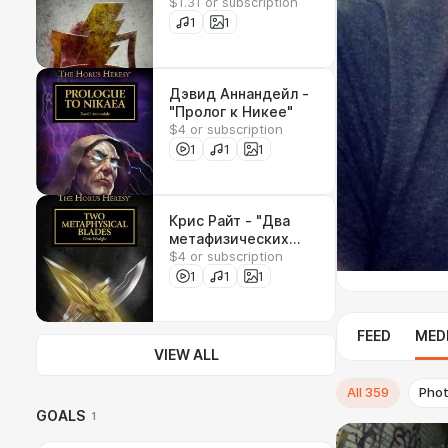
$1.31 or subscription
1
1
Дэвид Аннандейл -
"Пролог к Никее"
$4 or subscription
1
1
1
Крис Райт - "Два
метафизических
$4 or subscription
клинка"
1
1
1
FEED
MED
VIEW ALL
All
359
Pho
GOALS
1