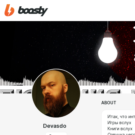
ABOUT
Итак, что и
Игры вслух
Devasdo
Книги вслух
Озвучка чег