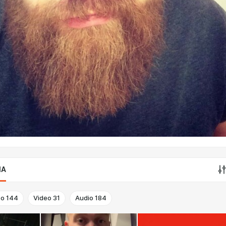
IA
to
144
Video
31
Audio
184