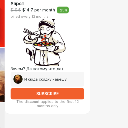
Упрст
$19.6
$14.7 per month
-
25
%
billed every 12 months
Зачем? Да потому что да)
И сюда скидку навешу!
SUBSCRIBE
The discount applies to the first 12
months only