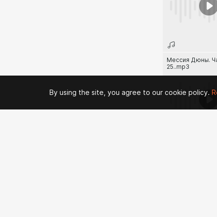
Мессия Дюны. Ч
25..mp3
By using the site, you agree to our cookie policy.
R
Мессия Дюны. Ч
28..mp3