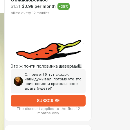
$1.31
$0.98 per month
-
25
%
billed every 12 months
Это ж почти половинка шавермы!!!!
О, привет! Я тут скидок
навыдумывал, потому что это
приятновое и прикольновое!
Брать будете?
SUBSCRIBE
The discount applies to the first 12
months only