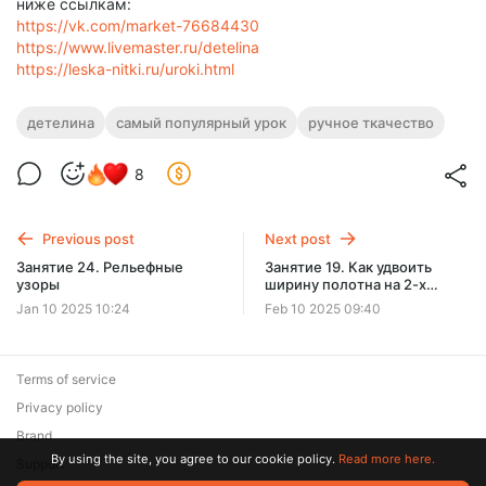
ниже ссылкам:
https://vk.com/market-76684430
https://www.livemaster.ru/detelina
https://leska-nitki.ru/uroki.html
детелина
самый популярный урок
ручное ткачество
8
Previous post
Next post
Занятие 24. Рельефные
Занятие 19. Как удвоить
узоры
ширину полотна на 2-х
бёрдах
Jan 10 2025 10:24
Feb 10 2025 09:40
Terms of service
Privacy policy
Brand
By using the site, you agree to our cookie policy.
Read more here.
Support