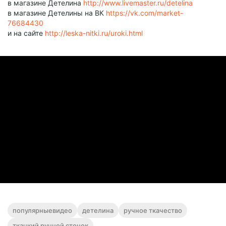
в магазине Детелина
http://www.livemaster.ru/detelina
в магазине Детелины на ВК
https://vk.com/market-
76684430
и на сайте
http://leska-nitki.ru/uroki.html
популярныевидео
детелина
ручное ткачество
ткацкий ручной стонок