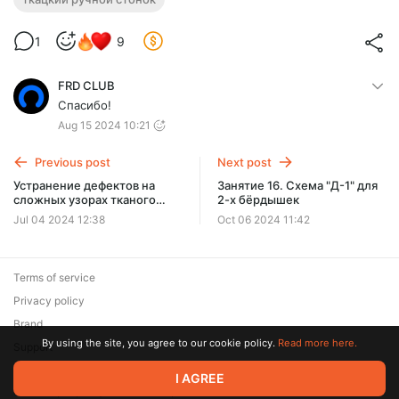
1
9
FRD CLUB
Спасибо!
Aug 15 2024 10:21
Previous post
Next post
Устранение дефектов на
Занятие 16. Схема "Д-1" для
сложных узорах тканого
2-х бёрдышек
полотна
Jul 04 2024 12:38
Oct 06 2024 11:42
Terms of service
Privacy policy
Brand
By using the site, you agree to our cookie policy.
Read more here.
Support
© 2026 Zaya Solutions Limited. All rights reserved. All trademarks
I AGREE
are the property of their respective owners.