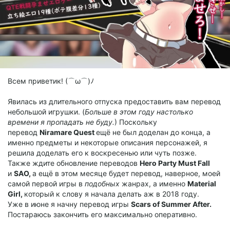
Всем приветик! (⌒ω⌒)ﾉ
Явилась из длительного отпуска предоставить вам перевод
небольшой игрушки. (
Больше в этом году настолько
времени я пропадать не буду.
) Поскольку
перевод
Niramare Quest
ещё не был доделан до конца, а
именно предметы и некоторые описания персонажей, я
решила доделать его к воскресенью или чуть позже.
Также ждите обновление переводов
Hero Party Must Fall
и
SAO,
а ещё в этом месяце будет перевод, наверное, моей
самой первой игры в
подобных
жанрах, а именно
Material
Girl,
который к слову я начала делать аж в 2018 году.
Уже в июне я начну перевод игры
Scars of Summer After.
Постараюсь закончить его максимально оперативно.