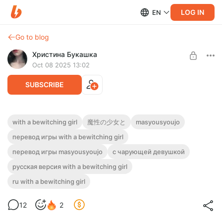
LOG IN
EN
Go to blog
Христина Букашка
Oct 08 2025 13:02
SUBSCRIBE
Перевод With a Bewitching Girl...
with a bewitching girl
魔性の少女と
masyousyoujo
перевод игры with a bewitching girl
Level required:
Перевод игры With a Bewitching Girl...
Просто супер поддержка!
перевод игры masyousyoujo
с чарующей девушкой
SUBSCRIBE
русская версия with a bewitching girl
ru with a bewitching girl
12
2