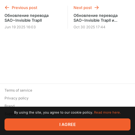
Previous post
Next post
Обновление перевода
Обновление перевода
SAO~Invisible TrapⅡ
SAO~Invisible TrapⅡ и
Новости
Jun 19 2025 16:03
Oct 30 2025 17:44
Terms of service
Privacy policy
Brand
By using the site, you agree to our cookie policy.
Read more here.
Support
© 2026 Zaya Solutions Limited. All rights reserved. All trademarks
I AGREE
are the property of their respective owners.