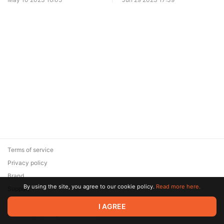
Terms of service
Privacy policy
Brand
By using the site, you agree to our cookie policy.
Read more here.
Support
© 2026 Zaya Solutions Limited. All rights reserved. All trademarks
I AGREE
are the property of their respective owners.