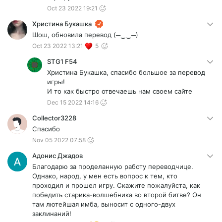
Oct 23 2022 19:21
Христина Букашка
Шош, обновила перевод (─‿‿─)
Oct 23 2022 13:21
5
STG1 F54
Христина Букашка, спасибо большое за перевод
игры!
И то как быстро отвечаешь нам своем сайте
Dec 15 2022 14:16
Collector3228
Спасибо
Nov 05 2022 07:58
Адонис Джадов
Благодарю за проделанную работу переводчице.
Однако, народ, у мен есть вопрос к тем, кто
проходил и прошел игру. Скажите пожалуйста, как
победить старика-волшебника во второй битве? Он
там лютейшая имба, выносит с одного-двух
заклинаний!