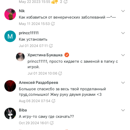
May 22 2023 15:55
2
Nik
Как избавиться от венерических заболеваний —^—
May 11 2024 15:53
princc11111
Как установить
Jul 01 2024 07:11
Христина Букашка
princc11111, просто кидаете с заменой в папку с
игрой.
Jul 01 2024 10:06
Алексей Раздобреев
Большое спасисбо за весь твой проделанный
труд,солнышко! Жму руку двумя руками <3
Aug 06 2024 07:54
Biba
А игру-то саму где скачать??
Oct 29 2024 16:01