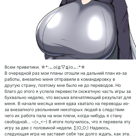
Всем приветики. ☆*:.｡.o(≧▽≦)o.｡.:*☆
В очередной раз мои планы отошли на дальний план из-за
работы, внезапно меня отправили в командировку в
другую страну, поэтому мне было не до переводов. Но
благо до этого я успела перевести сюжетную часть игры за
буквально неделю, что весьма впечатляющий результат для
меня. В начале месяца меня едва хватало на переводы из-
за внезапного увольнения некоторых людей в следствии
чего их работа пала на мои плечи, когда-нибудь я стану
свободной... ~(>_<~) В итоге получилось, что я перевела эту
игру за две с половиной недели. ∑(O_O;) Надеюсь,
следующая игра не заставит себя так долго ждать, как эта.