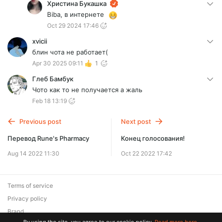
Христина Букашка
Biba, в интернете
Oct 29 2024 17:46
xvicii
блин чота не работает(
Apr 30 2025 09:11
1
Глеб Бамбук
Чото как то не получается а жаль
Feb 18 13:19
Previous post
Next post
Перевод Rune's Pharmacy
Конец голосования!
Aug 14 2022 11:30
Oct 22 2022 17:42
Terms of service
Privacy policy
Brand