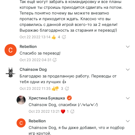
Так ещё могут забрать в командировку и все планы
которые ты строишь приходится сдвигать на потом.
Теперь понятно почему вы можете внезапно
пропасть и приходится ждать. Классно что вы
справились с данной игрой всего-то за 2 недели!
Выражаю благодарность за старания и перевод!)
Oct 22 2022 13:14
4
Rebellion
Спасибо за перевод!
Oct 23 2022 04:31
Chainsow Dog
Благодарю за проделанную работу. Переводы от
тебя одни из лучших 👍
Oct 23 2022 11:35
3
Христина Букашка
Chainsow Dog, спасибки (⁄ ⁄•⁄ω⁄•⁄ ⁄)
Oct 23 2022 13:21
1
Rebellion
Chainsow Dog, я бы даже добавил, что и подбор
игр крутой.