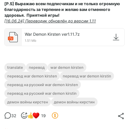
[P.S] Выражаю всем подписчикам и не только огромную
благодарность за терпение и желаю вам отменного
здоровья. Приятной игры!
[16.06.24] Переводик обновлён до версии 1.11
War Demon Kirsten ver1.11.7z
7z
1.51 Mb
translate
перевод
war demon kirsten
перевод war demon kirsten
перевод war demon kirstin
перевод на русский war demon kirsten
перевод на русский war demon kirstin
демон войны кирстен
демон войны кирстин
32
19