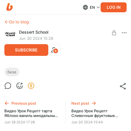
LOG IN
EN
Go to blog
Dessert School
Jun 30 2024 15:28
SUBSCRIBE
ВИДЕО-УРОК: Фруктовые безе
безе
Post is available after purchase
Видео урок: Хрустящие белковые печеньки с ярким
вкусов ягод или фруктов. Без красителей и
BUY FOR $6.5
ароматизаторов.
Previous post
Next post
Видео Урок Рецепт тарта
Видео Урок Рецепт
Яблоко ваниль миндальный
Сливочные фруктовые
франжипан
ириски
Jun 28 2024 17:28
Jun 30 2024 15:44