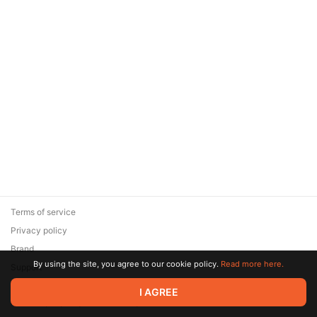
Terms of service
Privacy policy
Brand
By using the site, you agree to our cookie policy.
Read more here.
Support
© 2026 Zaya Solutions Limited. All rights reserved. All trademarks
I AGREE
are the property of their respective owners.