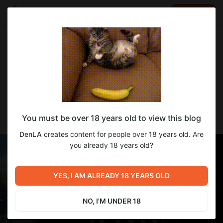
LOG IN
EN
Go to blog
DenLA
May 05 21:22
SUBSCRIBE
Прекрасный Район / Lovely Neighborhood
You must be over 18 years old to view this blog
[v0.7.0 free] [Rocket With Balls]
DenLA
creates content for people over 18 years old. Are
you already 18 years old?
YES, I AM ALREADY 18 YEARS OLD
NO, I'M UNDER 18