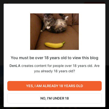
LOG IN
EN
Go to blog
DenLA
Jan 03 19:42
SUBSCRIBE
Прекрасный Район / Lovely Neighborhood
You must be over 18 years old to view this blog
[v0.6.2 free] [Rocket With Balls]
DenLA
creates content for people over 18 years old. Are
you already 18 years old?
YES, I AM ALREADY 18 YEARS OLD
NO, I'M UNDER 18