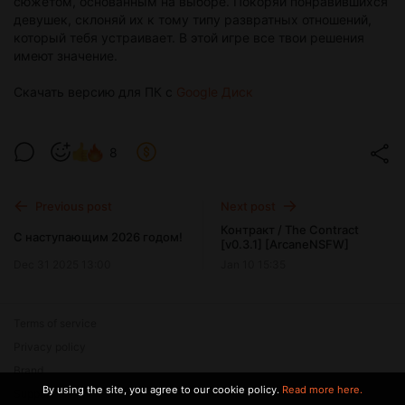
сюжетом, основанным на выборе. Покоряй понравившихся
девушек, склоняй их к тому типу развратных отношений,
который тебя устраивает. В этой игре все твои решения
имеют значение.
Скачать версию для ПК с
Google Диск
8
Previous post
Next post
Контракт / The Contract
C наступающим 2026 годом!
[v0.3.1] [ArcaneNSFW]
Dec 31 2025 13:00
Jan 10 15:35
Terms of service
Privacy policy
Brand
By using the site, you agree to our cookie policy.
Read more here.
Support