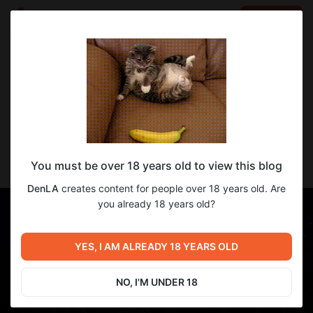
LOG IN
EN
Go to blog
DenLA
Apr 11 21:07
SUBSCRIBE
Семья Халявщиков / Freeloading Family
You must be over 18 years old to view this blog
[v0.32] [FFCreations]
DenLA
creates content for people over 18 years old. Are
you already 18 years old?
YES, I AM ALREADY 18 YEARS OLD
NO, I'M UNDER 18