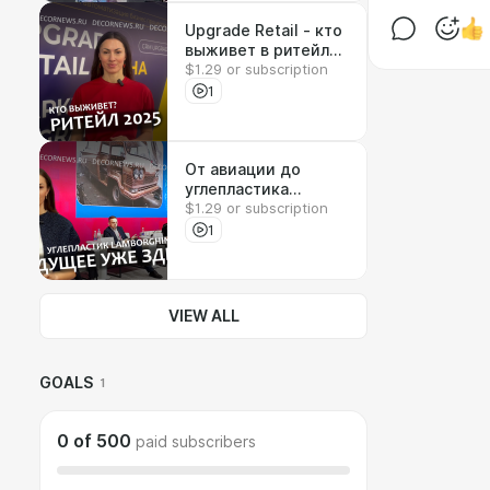
Upgrade Retail - кто
выживет в ритейле?
$1.29 or subscription
DECORNEWS.ru
1
От авиации до
углепластика
$1.29 or subscription
Lamborghini —
обзор главных
1
трендов -
DECORNEWS.ru
VIEW ALL
GOALS
1
0
of
500
paid subscribers