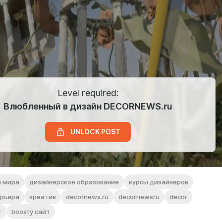
Level required:
Влюбленный в дизайн DECORNEWS.ru
UNLOCK POST
ы мира
дизайнерское образование
курсы дизайнеров
ерьера
креатив
decornews.ru
decornewsru
decor
т
boosty сайт