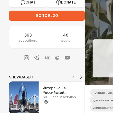
CHAT
DONATE
GO TO BLOG
363
46
subscribers
posts
SHOWCASE
21
Интервью на
Российской
лучшие вуз
$0.65 or subscription
креативной неделе
дизайн инт
1
университе