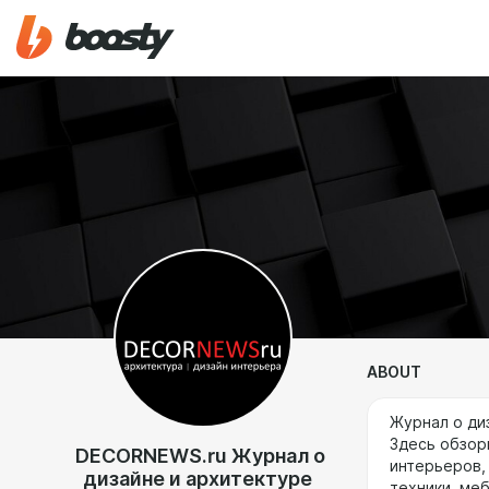
ABOUT
Журнал о ди
Здесь обзор
DECORNEWS.ru Журнал о
интерьеров,
дизайне и архитектуре
техники, меб