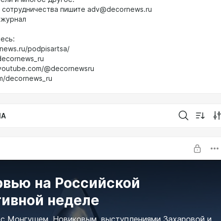
 сотрудничества пишите adv@decornews.ru
 журнал
есь:
rnews.ru/podpisartsa/
/decornews_ru
.youtube.com/@decornewsru
om/decornews_ru
IA
рвью на Российской
тивной неделе
с Монгушем, Новиковым, выступлениями Захаровой и