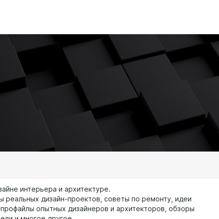
зайне интерьера и архитектуре.
ы реальных дизайн-проектов, советы по ремонту, идеи
 профайлы опытных дизайнеров и архитекторов, обзоры
ели и многое другое.