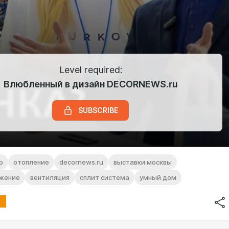
Level required:
Влюбленный в дизайн DECORNEWS.ru
SUBSCRIBE
р
отопление
decornews.ru
выставки москвы
жение
вентиляция
сплит система
умный дом