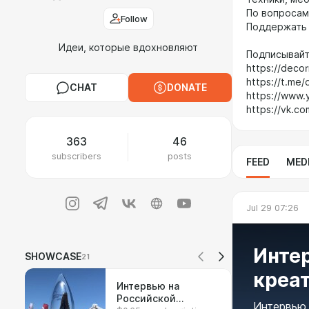
По вопросам
Follow
Поддержать
Идеи, которые вдохновляют
Подписывайт
https://deco
https://t.me
CHAT
DONATE
https://www
https://vk.c
363
46
subscribers
posts
FEED
MED
Jul 29 07:26
Инте
SHOWCASE
21
креа
Интервью на
Российской
Интервью 