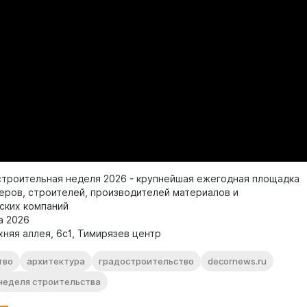
строительная неделя 2026 - крупнейшая ежегодная площадка
еров, строителей, производителей материалов и
ских компаний
а 2026
няя аллея, 6с1, Тимирязев центр
тво
архитектура
градостроительство
decornews.ru
неделя строительства