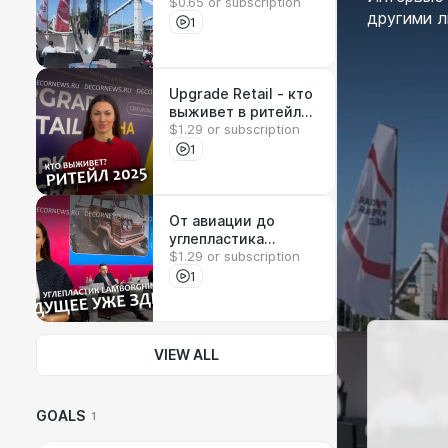
$0.65 or subscription
креативной неделе
другими 
1
Upgrade Retail - кто
выживет в ритейле?
$1.29 or subscription
DECORNEWS.ru
1
От авиации до
углепластика
$1.29 or subscription
Lamborghini —
обзор главных
1
трендов -
DECORNEWS.ru
VIEW ALL
GOALS
1