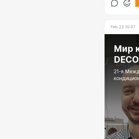
Feb 22 10:07
Мир 
DECO
21-я Межд
кондицион