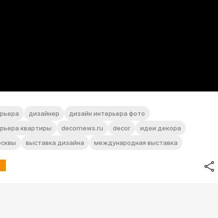
ерьера
дизайнер
дизайн интерьера фото
ерьера квартиры
decornews.ru
decor
идеи декора
осквы
выставка дизайна
международная выставка