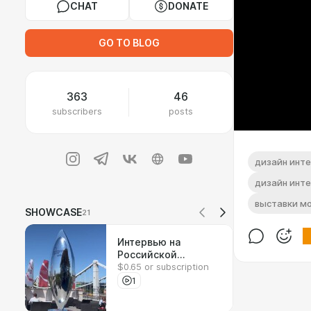
CHAT
DONATE
GO TO BLOG
363
46
subscribers
posts
дизайн инт
дизайн инт
выставки м
SHOWCASE
21
Интервью на
Российской
$0.65 or subscription
креативной неделе
1