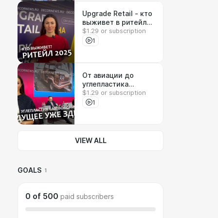
Upgrade Retail - кто
выживет в ритейле?
$1.29 or subscription
DECORNEWS.ru
1
От авиации до
углепластика
$1.29 or subscription
Lamborghini —
обзор главных
1
трендов -
DECORNEWS.ru
VIEW ALL
GOALS
1
0
of
500
paid subscribers