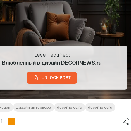
Level required:
Влюбленный в дизайн DECORNEWS.ru
UNLOCK POST
изайн
дизайн интерьера
decornews.ru
decornewsru
1