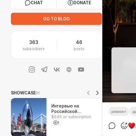
CHAT
DONATE
GO TO BLOG
363
46
subscribers
posts
SHOWCASE
21
Интервью на
Российской
ремонт
д
$0.65 or subscription
креативной неделе
1