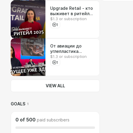
Upgrade Retail - кто
выживет в ритейле?
$1.3 or subscription
DECORNEWS.ru
1
От авиации до
углепластика
$1.3 or subscription
Lamborghini —
обзор главных
1
трендов -
DECORNEWS.ru
VIEW ALL
GOALS
1
0
of
500
paid subscribers