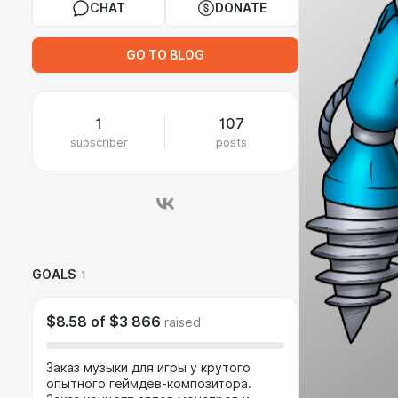
CHAT
DONATE
GO TO BLOG
1
107
subscriber
posts
GOALS
1
$8.58
of
$3 866
raised
Заказ музыки для игры у крутого
опытного геймдев-композитора.