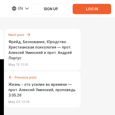
EN
SIGN UP
LOG IN
Next post
Фрейд, Беснование, Юродство:
Христианская психология — прот.
Алексей Уминский и прот. Андрей
Лоргус
May 15 11:51
Previous post
Жизнь - это усилие во времени —
прот. Алексей Уминский, проповедь
3.05.26
May 03 13:10