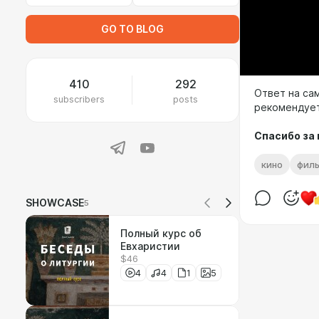
GO TO BLOG
410
292
Ответ на са
subscribers
posts
рекомендуе
Спасибо за
кино
фил
SHOWCASE
5
Полный курс об
Евхаристии
$46
4
4
1
5