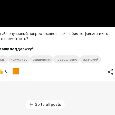
мый популярный вопрос - какие ваши любимые фильмы и что
те посмотреть?
 вашу поддержку!
ьмы
искусство
священник
православие
уминский
6
Go to all posts