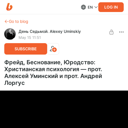
LOG IN
EN
Go to blog
День Седьмой. Alexey Uminskiy
May 15 11:51
SUBSCRIBE
Фрейд, Беснование, Юродство:
Христианская психология — прот.
Алексей Уминский и прот. Андрей
Лоргус