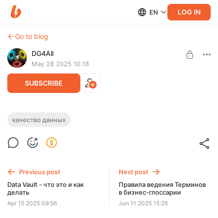
LOG IN
EN
Go to blog
DG4All
May 28 2025 10:18
SUBSCRIBE
Классификатор причин и источников
качество данных
некачественных данных
Level required:
Дата-Котик
Файл со списком причин возникновения некачественных
данных, а также немного слов про их связь с инцидентами
UNLOCK POST
качества
Previous post
Next post
Data Vault - что это и как
Правила ведения Терминов
делать
в бизнес-глоссарии
Apr 15 2025 09:56
Jun 11 2025 15:26