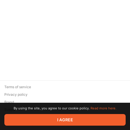
Terms of service
Privacy policy
Brand
By using the site, you agree to our cookie policy.
Read more here.
Support
© 2026 Zaya Solutions Limited. All rights reserved. All trademarks
I AGREE
are the property of their respective owners.