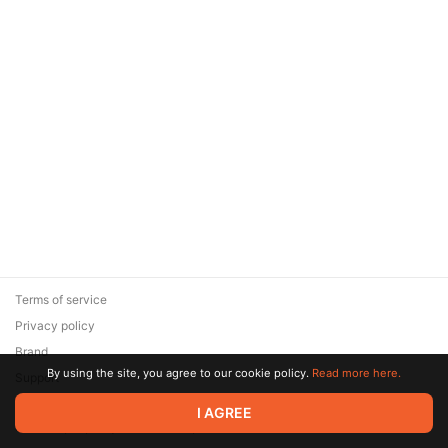
Terms of service
Privacy policy
Brand
By using the site, you agree to our cookie policy.
Read more here.
Support
© 2026 Zaya Solutions Limited. All rights reserved. All trademarks
I AGREE
are the property of their respective owners.