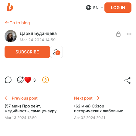
LOG IN
EN
Go to blog
Дарья Буданцева
Mar 24 2024 14:59
SUBSCRIBE
(59 мин) МК вяжем ленивый свитер.
3
Часть 1. Горловина.
Level required:
По кочану и по хряпке
Самый простой алгоритм для свитера. Никаких нервов,
только дзен.
Previous post
Next post
SUBSCRIBE
(57 мин) Про хейт,
(62 мин) Обзор
медийность, самоцензуру и
исторических любовных
как я с этим всем
романов + исторический
Mar 13 2024 12:50
Apr 02 2024 20:11
справляюсь (справляюсь
детектив. Много секса и
ли?)
суфражистки