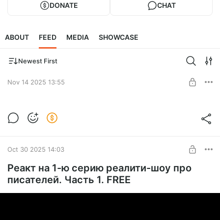
DONATE
CHAT
ABOUT
FEED
MEDIA
SHOWCASE
Newest First
Nov 14 2025 13:55
Обзор на зин про женщин в книжной
индустрии
Level required:
По кочану — и точка
Oct 30 2025 14:03
SUBSCRIBE
Реакт на 1-ю серию реалити-шоу про
писателей. Часть 1. FREE