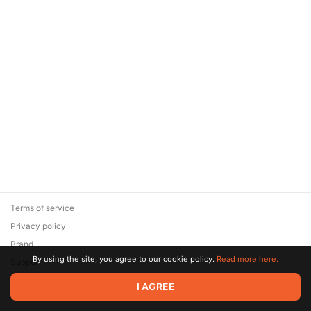
Terms of service
Privacy policy
Brand
By using the site, you agree to our cookie policy.
Read more here.
Support
© 2026 Zaya Solutions Limited. All rights reserved. All trademarks
I AGREE
are the property of their respective owners.