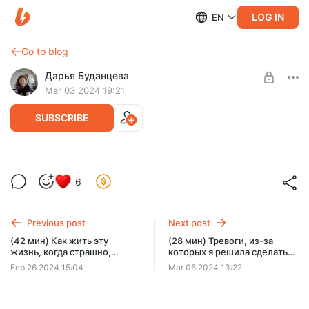
LOG IN
EN
Go to blog
Дарья Буданцева
Mar 03 2024 19:21
SUBSCRIBE
(9 мин) Катя Тюхай рассказывает о том,
6
сколько стоит презентация «Девочки со
Level required:
спичками», а я подсчитываю гостей и
По кочану и по кочерыжке
узнаю самые свежие впечатления и
Previous post
Next post
А ещё: почему Катя не сделала закрытое мероприятие;
SUBSCRIBE
эмоции Кати
какая была программа и кто из именитых писателей
(42 мин) Как жить эту
(28 мин) Тревоги, из-за
пришёл на презентацию к Кате + фото
жизнь, когда страшно,
которых я решила сделать
горестно и больно. Делюсь
много-много таблиц и схем
Feb 26 2024 15:04
Mar 06 2024 13:22
своим опытом и методом.
по «Медиаторам». Нужны ли
вам все эти схемы и
таблицы?