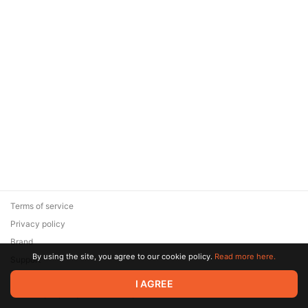
Terms of service
Privacy policy
Brand
By using the site, you agree to our cookie policy.
Read more here.
Support
© 2026 Zaya Solutions Limited. All rights reserved. All trademarks
I AGREE
are the property of their respective owners.