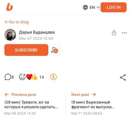
LOG IN
EN
Go to blog
Дарья Буданцева
Mar 07 2024 12:00
SUBSCRIBE
(58 мин) Продолжаю рассказывать о
8
14
том, как я планирую«Медиаторов»
Level required:
(план плана, арки, цепочки, базисы,
По кочану и по кочерыжке
дополнительные моменты, ружья,
Previous post
Next post
Откуда взялись 86 часов планирования «Медиаторов».
SUBSCRIBE
семьи, призраки и др.)
Рассказываю про 30 пунктов планирования планирования!
(28 мин) Тревоги, из-за
(9 мин) Вырезанный
(Тут нет ошибки в повторе слова)
которых я решила сделать
фрагмент из выпуска
много-много таблиц и схем
подкаста с Александрой
Mar 06 2024 13:22
Mar 11 2024 08:53
по «Медиаторам». Нужны ли
Яковлевой («Иные»)
вам все эти схемы и
таблицы?