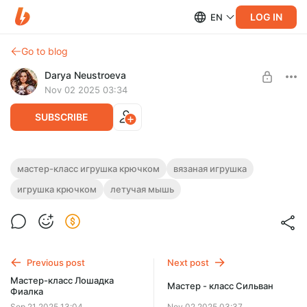
LOG IN
EN
Go to blog
Darya Neustroeva
Nov 02 2025 03:34
SUBSCRIBE
Мастер - класс Летучая мышка Майли
мастер-класс игрушка крючком
вязаная игрушка
Post is available after purchase
игрушка крючком
летучая мышь
МК в формате PDF. Текст + фото.
Размер игрушки около 21 см.
BUY FOR $5.6
Previous post
Next post
Мастер-класс Лошадка
Мастер - класс Сильван
Фиалка
Sep 21 2025 13:04
Nov 02 2025 03:37