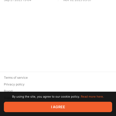
Terms of service
Privacy policy
Brand
By using the site, you agree to our cookie policy.
Read more here.
Support
© 2026 Zaya Solutions Limited. All rights reserved. All trademarks
I AGREE
are the property of their respective owners.