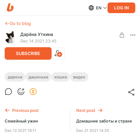
LOG IN
EN
Go to blog
Дарёна Уткина
Dec 14 2021 23:45
SUBSCRIBE
Зимняя капель
дарена
дашенька
кошка
видео
Level required:
Понемногу хулиганим с принтером и смотрим, что творится
Один пакет наполнителя "Сибирская кошка"
за окном.
SUBSCRIBE
Previous post
Next post
Семейный ужин
Домашние заботы и страхи
Dec 12 2021 19:11
Dec 21 2021 14:35