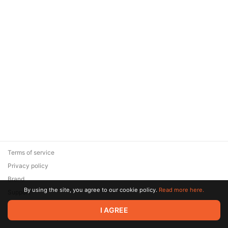
Terms of service
Privacy policy
Brand
By using the site, you agree to our cookie policy.
Read more here.
Support
© 2026 Zaya Solutions Limited. All rights reserved. All trademarks
I AGREE
are the property of their respective owners.