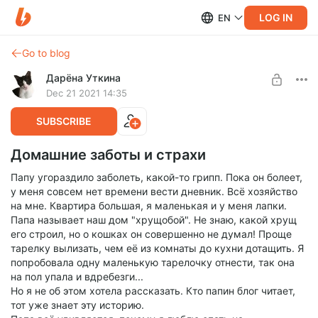
LOG IN
EN
Go to blog
Дарёна Уткина
Dec 21 2021 14:35
SUBSCRIBE
Домашние заботы и страхи
Папу угораздило заболеть, какой-то грипп. Пока он болеет,
у меня совсем нет времени вести дневник. Всё хозяйство
на мне. Квартира большая, я маленькая и у меня лапки.
Папа называет наш дом "хрущобой". Не знаю, какой хрущ
его строил, но о кошках он совершенно не думал! Проще
тарелку вылизать, чем её из комнаты до кухни дотащить. Я
попробовала одну маленькую тарелочку отнести, так она
на пол упала и вдребезги...
Но я не об этом хотела рассказать. Кто папин блог читает,
тот уже знает эту историю.