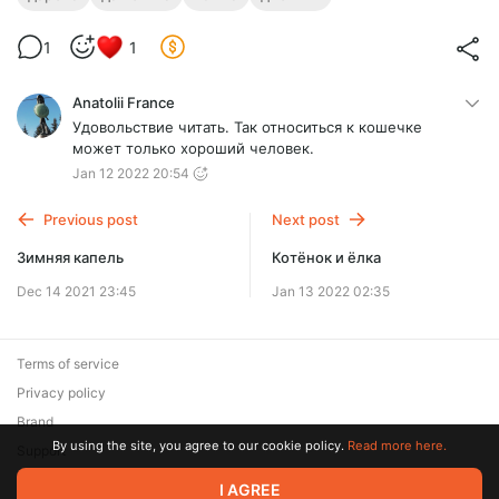
1
1
Anatolii France
Удовольствие читать. Так относиться к кошечке
может только хороший человек.
Jan 12 2022 20:54
Previous post
Next post
Зимняя капель
Котёнок и ёлка
Dec 14 2021 23:45
Jan 13 2022 02:35
Terms of service
Privacy policy
Brand
By using the site, you agree to our cookie policy.
Read more here.
Support
© 2026 Zaya Solutions Limited. All rights reserved. All trademarks
I AGREE