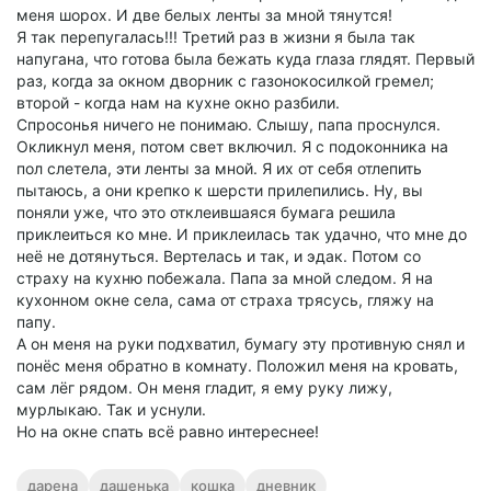
меня шорох. И две белых ленты за мной тянутся!
Я так перепугалась!!! Третий раз в жизни я была так
напугана, что готова была бежать куда глаза глядят. Первый
раз, когда за окном дворник с газонокосилкой гремел;
второй - когда нам на кухне окно разбили.
Спросонья ничего не понимаю. Слышу, папа проснулся.
Окликнул меня, потом свет включил. Я с подоконника на
пол слетела, эти ленты за мной. Я их от себя отлепить
пытаюсь, а они крепко к шерсти прилепились. Ну, вы
поняли уже, что это отклеившаяся бумага решила
приклеиться ко мне. И приклеилась так удачно, что мне до
неё не дотянуться. Вертелась и так, и эдак. Потом со
страху на кухню побежала. Папа за мной следом. Я на
кухонном окне села, сама от страха трясусь, гляжу на
папу.
А он меня на руки подхватил, бумагу эту противную снял и
понёс меня обратно в комнату. Положил меня на кровать,
сам лёг рядом. Он меня гладит, я ему руку лижу,
мурлыкаю. Так и уснули.
Но на окне спать всё равно интереснее!
дарена
дашенька
кошка
дневник