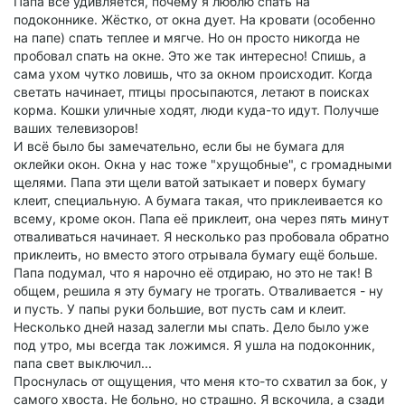
Папа всё удивляется, почему я люблю спать на
подоконнике. Жёстко, от окна дует. На кровати (особенно
на папе) спать теплее и мягче. Но он просто никогда не
пробовал спать на окне. Это же так интересно! Спишь, а
сама ухом чутко ловишь, что за окном происходит. Когда
светать начинает, птицы просыпаются, летают в поисках
корма. Кошки уличные ходят, люди куда-то идут. Получше
ваших телевизоров!
И всё было бы замечательно, если бы не бумага для
оклейки окон. Окна у нас тоже "хрущобные", с громадными
щелями. Папа эти щели ватой затыкает и поверх бумагу
клеит, специальную. А бумага такая, что приклеивается ко
всему, кроме окон. Папа её приклеит, она через пять минут
отваливаться начинает. Я несколько раз пробовала обратно
приклеить, но вместо этого отрывала бумагу ещё больше.
Папа подумал, что я нарочно её отдираю, но это не так! В
общем, решила я эту бумагу не трогать. Отваливается - ну
и пусть. У папы руки большие, вот пусть сам и клеит.
Несколько дней назад залегли мы спать. Дело было уже
под утро, мы всегда так ложимся. Я ушла на подоконник,
папа свет выключил...
Проснулась от ощущения, что меня кто-то схватил за бок, у
самого хвоста. Не больно, но страшно. Я вскочила, а сзади