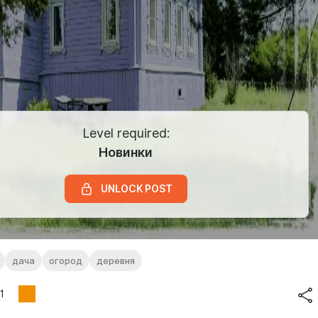
Level required:
Новинки
UNLOCK POST
дача
огород
деревня
1