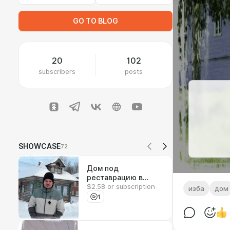
GO TO BLOG
20
102
subscribers
posts
SHOWCASE
72
Дом под
реставрацию в
$2.58 or subscription
Ильинском
изба
дом
1