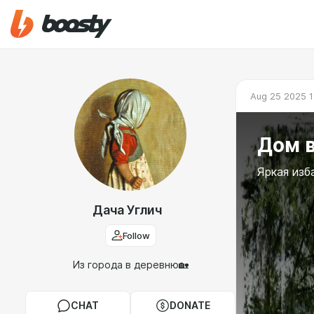
Aug 25 2025 1
Дом 
Яркая изб
Дача Углич
Follow
Из города в деревню🏡
CHAT
DONATE