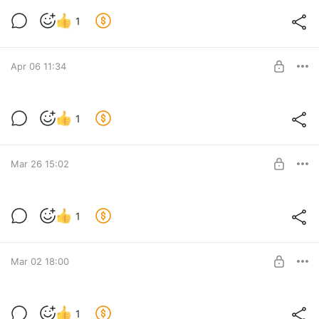
Дом в деревне Парово
1
Новый обзор дома в деревне Парово
Level required:
Предложения от собственника🏡
Apr 06 11:34
SUBSCRIBE
Дом в селе Прилуки
1
Смотрим дом на берегу Угличского водохранилища
Level required:
Эксклюзив🆕
Mar 26 15:02
SUBSCRIBE
Дом в селе Головино
1
Дом в жилом селе, подробности в данном видео..
Level required:
Новинки
Mar 02 18:00
SUBSCRIBE
Новый дом в Шубино
1