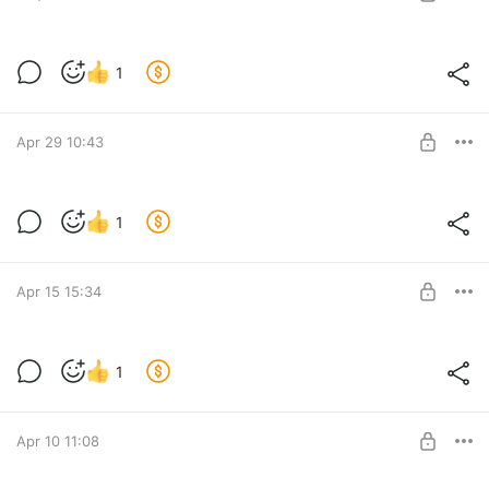
SUBSCRIBE
Дом в деревне Семёнково
1
Новый объект в нашей базе
Level required:
Новинки
Apr 29 10:43
SUBSCRIBE
Дом в деревне Вдуля
1
Новый обзор деревенской избы
Level required:
Предложения от собственника🏡
Apr 15 15:34
SUBSCRIBE
Дом в селе Костюрино
1
Красивый добротный дом на берегу реки
Level required:
Новинки
Apr 10 11:08
SUBSCRIBE