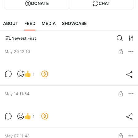
DONATE
CHAT
ABOUT
FEED
MEDIA
SHOWCASE
Newest First
May 20 12:10
Предварительный осмотр дома в с.
1
Станилово
Level required:
Предложения от собственника🏡
May 14 11:54
SUBSCRIBE
Всем привет! Предварительный обзор
1
дома в д. Худово.
Level required:
Предложения от собственника🏡
May 07 11:43