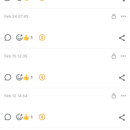
Новинка! Добротный сруб в жилой деревне, рядом с Волгой
Level required:
Новинки
Feb 24 07:43
UNLOCK POST
Заброшка в Ярославской глубинке
1
Заброшка в Ярославской глубинке
Level required:
Эксклюзив🆕
Feb 15 12:35
UNLOCK POST
Дом в деревне Милодино
1
Новый обзор дома в Милодино
Level required:
Новинки
Feb 12 14:54
SUBSCRIBE
Два сруба и баня в селе Покровское
1
Два сруба под одной крышей, гостевой дом и баня на
Level required:
одном участке в жилом селе
Предложения от собственника🏡