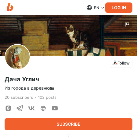
LOG IN
EN
Follow
Дача Углич
Из города в деревню🏡
20
subscribers
102
posts
SUBSCRIBE