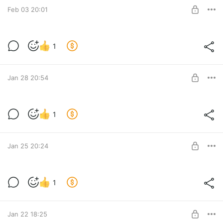
Feb 03 20:01
UNLOCK POST
Дом под реставрацию в Ильинском
1
Наш новый обзор дома в селе Ильинское
Level required:
Новинки
Jan 28 20:54
UNLOCK POST
Начальный осмотр дома в Родионово
1
Дом у реки - отличное место для любителей рыбалки и
Level required:
водного отдыха. Уже открыты двери для нового хозяина!
Новинки
Jan 25 20:24
UNLOCK POST
Осмотр дома вместе с покупателем
1
Осмотр дома вместе с покупателем, который несколько
Level required:
лет продаётся на Авито
Эксклюзив🆕
Jan 22 18:25
UNLOCK POST