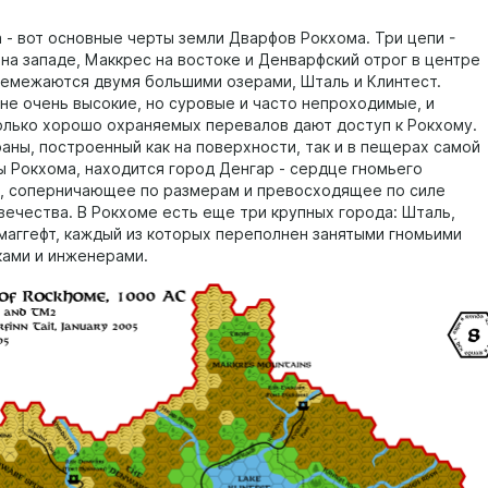
а - вот основные черты земли Дварфов Рокхома. Три цепи -
 на западе, Маккрес на востоке и Денварфский отрог в центре
ремежаются двумя большими озерами, Шталь и Клинтест.
 не очень высокие, но суровые и часто непроходимые, и
олько хорошо охраняемых перевалов дают доступ к Рокхому.
раны, построенный как на поверхности, так и в пещерах самой
ы Рокхома, находится город Денгар - сердце гномьего
, соперничающее по размерам и превосходящее по силе
вечества. В Рокхоме есть еще три крупных города: Шталь,
маггефт, каждый из которых переполнен занятыми гномьими
ами и инженерами.