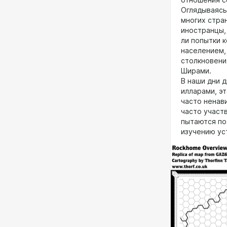
отношения с
Оглядываясь 
многих стра
иностранцы, 
ли попытки 
населением,
столкновения
Ширами.
В наши дни 
илларами, эт
часто ненави
часто участв
пытаются по
изучению ус