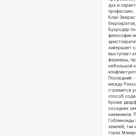
дух и харак
профессию.
Клан Эверас
бюрократов,
Бухродар по
философия и
аристократи
завершает с
выступает к
фермеры, пр
небольшой к
конфликтуют
Последний -
между Рокхо
стремится у
способ соде
Кроме дварф
соседних зе
наемников. 
Гоблиноиды 
землей, так
горах Маккр