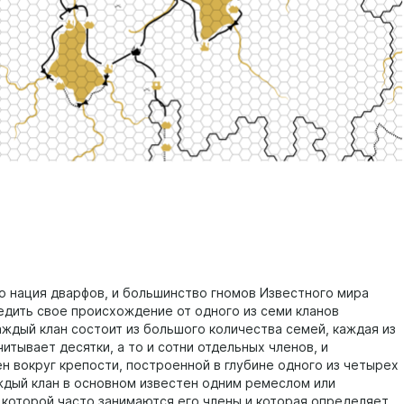
то нация дварфов, и большинство гномов Известного мира
едить свое происхождение от одного из семи кланов
аждый клан состоит из большого количества семей, каждая из
итывает десятки, а то и сотни отдельных членов, и
н вокруг крепости, построенной в глубине одного из четырех
ждый клан в основном известен одним ремеслом или
 которой часто занимаются его члены и которая определяет