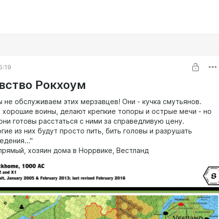
5:19
вство Рокхоум
 не обслуживаем этих мерзавцев! Они - кучка смутьянов.
и хорошие воины, делают крепкие топоры и острые мечи - но
 они готовы расстаться с ними за справедливую цену.
ие из них будут просто пить, бить головы и разрушать
дения..."
Упрямый, хозяин дома в Норрвике, Вестланд