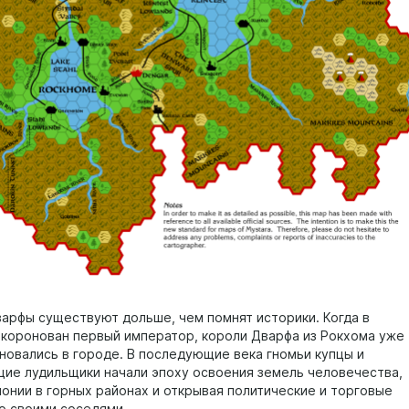
варфы существуют дольше, чем помнят историки. Когда в
 коронован первый император, короли Дварфа из Рокхома уже
новались в городе. В последующие века гномьи купцы и
ие лудильщики начали эпоху освоения земель человечества,
лонии в горных районах и открывая политические и торговые