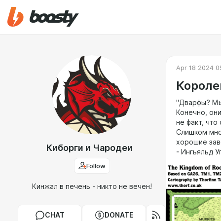
Apr 18 2024 0
Короле
"Дварфы? Мы
Конечно, он
не факт, что
Слишком мног
хорошие заве
Киборги и Чародеи
- Ингьяльд 
Follow
Кинжал в печень - никто не вечен!
CHAT
DONATE