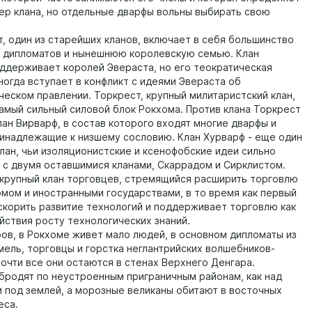
тер клана, но отдельные дварфы вольны выбирать свою
т, один из старейших кланов, включает в себя большинство
 дипломатов и нынешнюю королевскую семью. Клан
ддерживает королей Эвераста, но его теократическая
ногда вступает в конфликт с идеями Эвераста об
ческом правлении. Торкрест, крупный милитаристский клан,
амый сильный силовой блок Рокхома. Против клана Торкрест
лан Вирварф, в состав которого входят многие дварфы и
инадлежащие к низшему сословию. Клан Хурварф - еще один
лан, чьи изоляционистские и ксенофобские идеи сильно
 с двумя оставшимися кланами, Скаррадом и Сирклистом.
 крупный клан торговцев, стремящийся расширить торговлю
мом и иностранными государствами, в то время как первый
скорить развитие технологий и поддерживает торговлю как
йствия росту технологических знаний.
ов, в Рокхоме живет мало людей, в основном дипломаты из
мель, торговцы и горстка неглантрийских волшебников-
Почти все они остаются в стенах Верхнего Денгара.
бродят по неустроенным приграничным районам, как над
 и под землей, а морозные великаны обитают в восточных
еса.