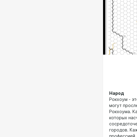
Народ
Рокхоум - э
могут просл
Рокхоума. К
которых насч
сосредоточе
городов. Ка
профессией,