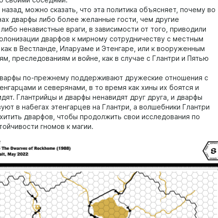
о своими соседями.
назад, можно сказать, что эта политика объясняет, почему во
нах дварфы либо более желанные гости, чем другие
либо ненавистные враги, в зависимости от того, приводили
колонизации дварфов к мирному сотрудничеству с местным
 как в Вестланде, Иларуаме и Этенгаре, или к вооруженным
м, преследованиям и войне, как в случае с Глантри и Пятью
дварфы по-прежнему поддерживают дружеские отношения с
енгарцами и северянами, в то время как хины их боятся и
дят. Глантрийцы и дварфы ненавидят друг друга, и дварфы
уют в набегах этенгарцев на Глантри, а волшебники Глантри
хитить дварфов, чтобы продолжить свои исследования по
тойчивости гномов к магии.