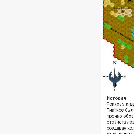
История
Рокхоум и д
Тиатисе был
прочно обос
странствующ
создавая ко