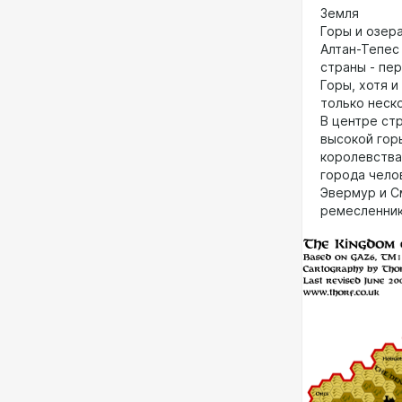
Земля
Горы и озер
Алтан-Тепес
страны - пе
Горы, хотя и
только неск
В центре ст
высокой гор
королевства
города чело
Эвермур и С
ремесленник