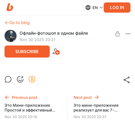
LOG IN
EN
Go to blog
Офлайн-фотошоп в одном файле
Nov 30 2025 20:21
SUBSCRIBE
Приложение Ваш персональный
наставник по остановке внутреннего
Level required:
диалога
Импульс действовать
Previous post
Next post
Ни каких установок и расширений,
UNLOCK POST
просто скачай файл и открой
его в любом браузере.
Это Мини-приложение
Это мини-приложение
На ПК или телефоне - оно будет
Простой и эффективный
реализует для вас 7-
метод вернуться в
дневный план
твоим личным мини-приложение
Nov 30 2025 20:16
Nov 30 2025 20:31
настоящий момент Быть
информационного детокса
Здесь и Сейчас!