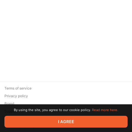
Terms of service
Privacy policy
Brand
By using the site, you agree to our cookie policy.
Read more here.
Support
© 2026 Zaya Solutions Limited. All rights reserved. All trademarks
I AGREE
are the property of their respective owners.