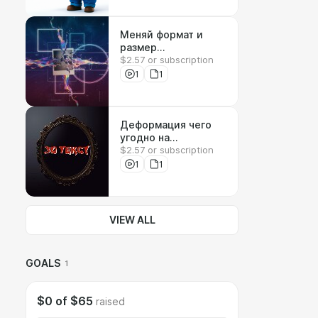
Меняй формат и
размер
$2.57 or subscription
изображения
1
1
Деформация чего
угодно на
$2.57 or subscription
изображении
1
1
VIEW ALL
GOALS
1
$0
of
$65
raised