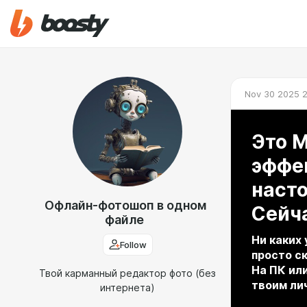
Nov 30 2025 2
Это 
эффе
настоящи
Офлайн-фотошоп в одном
Сейч
файле
Ни каких
Follow
просто с
На ПК ил
Твой карманный редактор фото (без
твоим ли
интернета)