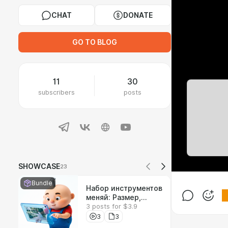
CHAT
DONATE
GO TO BLOG
11
30
subscribers
posts
SHOWCASE
23
Bundle
Набор инструментов
меняй: Размер,
3 posts for $3.9
формат и вес
изображения
3
3