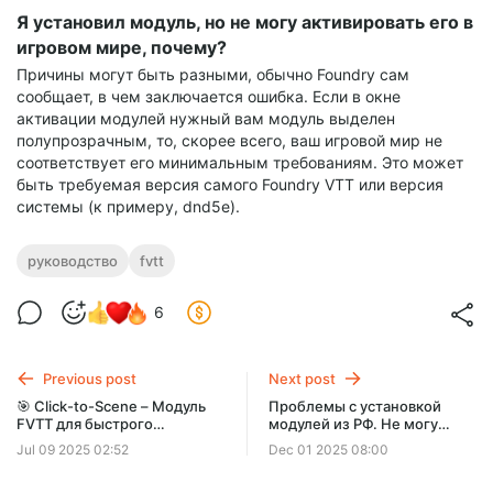
Я установил модуль, но не могу активировать его в
игровом мире, почему?
Причины могут быть разными, обычно Foundry сам
сообщает, в чем заключается ошибка. Если в окне
активации модулей нужный вам модуль выделен
полупрозрачным, то, скорее всего, ваш игровой мир не
соответствует его минимальным требованиям. Это может
быть требуемая версия самого Foundry VTT или версия
системы (к примеру, dnd5e).
руководство
fvtt
6
Previous post
Next post
🎯 Click-to-Scene – Модуль
Проблемы с установкой
FVTT для быстрого
модулей из РФ. Не могу
перехода на сцены
установить модуль по
Jul 09 2025 02:52
Dec 01 2025 08:00
ссылке, проблемы с
соединением, что делать?