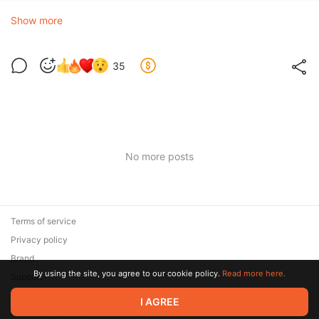
Show more
Позиционное воспроизведение озвучки:
35
No more posts
Terms of service
Privacy policy
Brand
By using the site, you agree to our cookie policy.
Read more here.
Support
I AGREE
© 2026 Zaya Solutions Limited. All rights reserved. All trademarks
are the property of their respective owners.