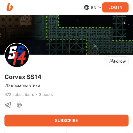
LOG IN
EN
Follow
Corvax SS14
2D космонавтики
972
subscribers
3
posts
SUBSCRIBE