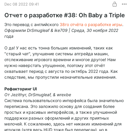
Dec 08 2022 09:41
После нескольких лет превышения бюджета и
Отчет о разработке #38: Oh Baby a Triple
неправильной разработки, научная команда наконец-то
создала любимый мех Карго - Рипли. Используется только
Это перевод с английского
38го отчёта о разработке игры
.
для санкционированного перемещения грузов (но кого
Оформили DrSmugleaf & ike709 | Среда, 30 ноября 2022
волнуют правила?).
года
О да! У нас есть тонна больших изменений, таких как
"старый чат", улучшение системы апгрейда машин,
отслеживание игрового времени и многое другое! Нам
нужно наверстать упущенное, поэтому этот отчёт
охватывает период с августа по октябрь 2022 года. Как
следствие, мы пропустили незначительные изменения.
Рефакторинг UI
От Jezithyr, DrSmugleaf, & wrexbe
Система пользовательского интерфейса была значительно
переписана. Это заложило основу для создания более
простых и красивых интерфейсов, а также улучшенной
поддержки разных оформлений и других приятных
мелочей. К сожалению, здесь нет никаких изменений для
игроков (хотя весь HUD тоже был переписан), но в