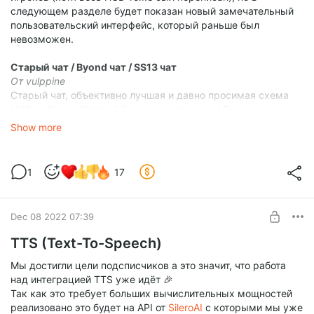
следующем разделе будет показан новый замечательный
пользовательский интерфейс, который раньше был
невозможен.
Старый чат / Byond чат / SS13 чат
От vulppine
Старый чат, объективно лучшая и давно просимая схема
HUD из Space Station 13, наконец-то здесь! По умолчанию
он отключен, но игроки могут выбрать желаемый HUD в
Show more
настройках графики.
Еще есть куда стремиться, но начало положено! И да, вы
можете изменить его ширину.
1
17
Dec 08 2022 07:39
TTS (Text-To-Speech)
Мы достигли цели подсписчиков а это значит, что работа
над интеграцией TTS уже идёт 🎉
Так как это требует больших вычислительных мощностей
реализовано это будет на API от
SileroAI
с которыми мы уже