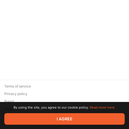
Terms of service
Privacy policy
Brand
By using the site, you agree to our cookie policy.
Read more here.
Support
© 2026 Zaya Solutions Limited. All rights reserved. All trademarks
I AGREE
are the property of their respective owners.