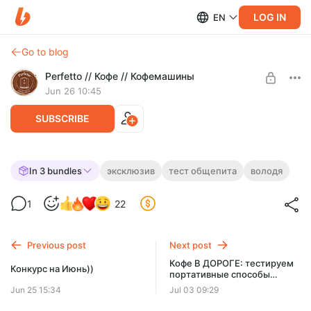
LOG IN
EN
Go to blog
Perfetto // Кофе // Кофемашины
Jun 26 10:45
SUBSCRIBE
Закупились кофе и едой в Пятерочке.
In 3 bundles
эксклюзив
тест общепита
володя
Лучше, чем Самокат и Шоколадница?
Level required:
1
22
Дебютант
Мы не хотели, но нас заставили пойти в Пятерочку. Что нас
ждет - страдания или топ за свои деньги? Узнаете из
SUBSCRIBE
ролика.
Previous post
Next post
Кофе В ДОРОГЕ: тестируем
Конкурс на Июнь))
портативные способы
приготовления. Часть 3
Jun 25 15:34
Jul 03 09:29