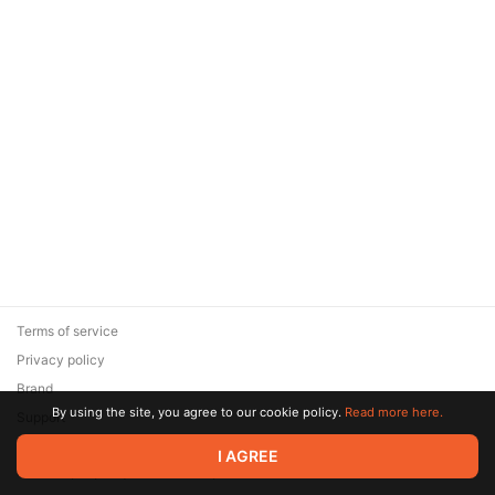
Terms of service
Privacy policy
Brand
By using the site, you agree to our cookie policy.
Read more here.
Support
© 2026 Zaya Solutions Limited. All rights reserved. All trademarks
I AGREE
are the property of their respective owners.