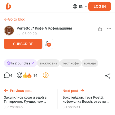
LOG IN
EN
Go to blog
Perfetto // Кофе // Кофемашины
Jul 03 09:29
SUBSCRIBE
Кофе В ДОРОГЕ: тестируем
In 2 bundles
эксклюзив
тест кофе
володя
портативные способы приготовления.
Level required:
4
14
Часть 3
Дебютант
Френч-пресс, дрип и американо из концентрата. Будет ли
SUBSCRIBE
удобно готовить? Будет ли вкусно? И не взорвемся ли мы
Previous post
Next post
на газовом баллоне?
Закупились кофе и едой в
Бэкстейджи: тест Poetti,
Пятерочке. Лучше, чем
кофемолка Bosch, ответы на
Самокат и Шоколадница?
вопросы и др. 18+
Jun 26 10:45
Jul 06 15:41