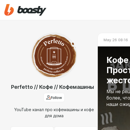
May 26 08:16
Кофе
Прос
жесто
Perfetto // Кофе // Кофемашины
Мы не реш
Follow
более, чт
наши ожи
YouTube канал про кофемашины и кофе
для дома