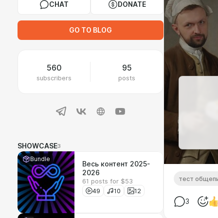
CHAT
DONATE
GO TO BLOG
560
95
subscribers
posts
SHOWCASE
3
Bundle
Весь контент 2025-
2026
тест общеп
61 posts for $53
49
10
12
3