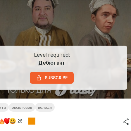
Level required:
Дебютант
SUBSCRIBE
ита
эксклюзив
володя
26