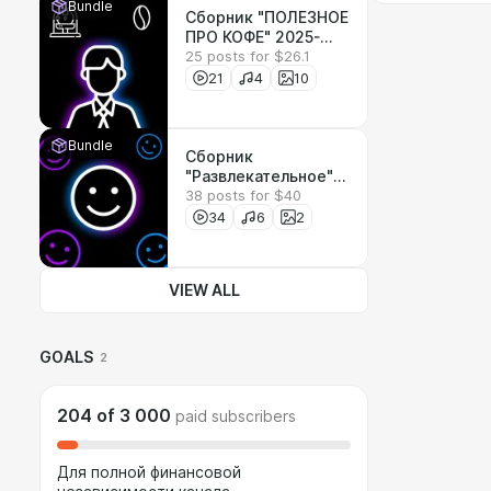
Bundle
Сборник "ПОЛЕЗНОЕ
ПРО КОФЕ" 2025-
25 posts for $26.1
2026
21
4
10
Bundle
Сборник
"Развлекательное"
38 posts for $40
2025-2026
34
6
2
VIEW ALL
GOALS
2
204
of
3 000
paid subscribers
Для полной финансовой