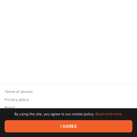
Terms of service
Privacy policy
Brand
By using the site, you agree to our cookie policy.
Read more here.
Support
© 2026 Zaya Solutions Limited. All rights reserved. All trademarks
I AGREE
are the property of their respective owners.