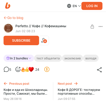
LOG IN
EN
Go to blog
Perfetto // Кофе // Кофемашины
Jun 02 08:23
SUBSCRIBE
Кофе с доставкой из Coffee Industry
In 2 bundles
тест общепита
эксклюзив
володя
(Казань). Трата денег или норм вариант?
Level required:
5
24
Дебютант
Заказали кофе из НАСТОЯЩЕЙ кофейни, чтобы раз и
навсегда понять: проблема в кофе или в доставке? И да, у
SUBSCRIBE
меня плохие новости для Шоколадницы
Previous post
Next post
Кофе и еда из Шоколадницы.
Кофе В ДОРОГЕ: тестируем
Прости, Самокат, мы были
портативные способы
жестоки к тебе...
приготовления. Часть 2
May 26 08:16
Jun 09 07:55