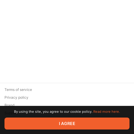
Terms of service
Privacy policy
Brand
By using the site, you agree to our cookie policy.
Read more here.
Support
© 2026 Zaya Solutions Limited. All rights reserved. All trademarks
I AGREE
are the property of their respective owners.