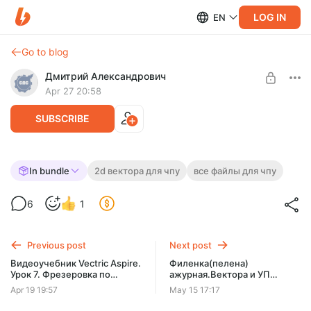
LOG IN
EN
Go to blog
Дмитрий Александрович
Apr 27 20:58
SUBSCRIBE
Филенка со львами и
In bundle
2d вектора для чпу
все файлы для чпу
птицами(ремастер). Вектора и УП
Level required:
6
1
(ArtCAM 2018) для гравировки на ЧПУ.
2. Уроки + файлы 3d модели, вектора
UNLOCK POST
Previous post
Next post
Видеоучебник Vectric Aspire.
Филенка(пелена)
Урок 7. Фрезеровка по
ажурная.Вектора и УП
контуру. Часть 3.
(ArtCAM 2018) для
Apr 19 19:57
May 15 17:17
гравировки на ЧПУ.