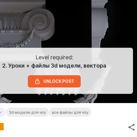
Level required:
2. Уроки + файлы 3d модели, вектора
UNLOCK POST
3d модели для чпу
все файлы для чпу