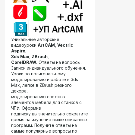
Уникальные авторские
видеоуроки
ArtCAM
,
Vectric
Aspire,
3ds Max
,
ZBrush
,
CorelDRAW
.
Ответы на вопросы.
Записи индивидуального обучения.
Уроки по полигональному
моделированию и работе в 3ds
Max, лепке в ZBrush резного
декора,
моделированию сложных
элементов мебели для станков с
ЧПУ. Оформив
подписку вы значительно сократите
время на изучение выше описанных
программ. Получите ответы на
самые популярные вопросы по