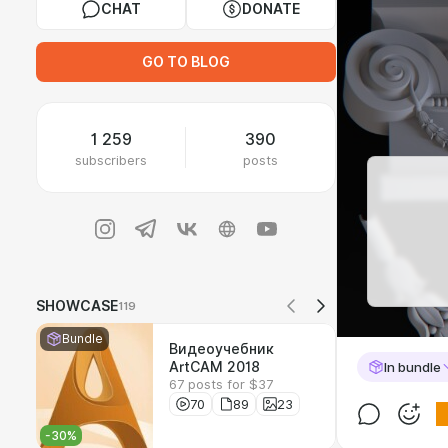
CHAT
DONATE
GO TO BLOG
1 259
390
subscribers
posts
SHOWCASE
119
Bundle
Видеоучебник
ArtCAM 2018
In bundle
67 posts for $37
70
89
23
-
30
%