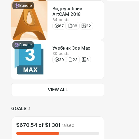
Bundle
Видеучебник
ArtCAM 2018
64 posts
67
88
22
Bundle
Учебник 3ds Max
30 posts
30
23
3
VIEW ALL
GOALS
2
$670.54
of
$1 301
raised