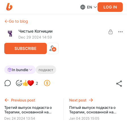
LOG IN
EN
Go to blog
Чистые Когниции
Dec 29 2024 14:59
SUBSCRIBE
Четвертый выпуск подкаста о Терапии,
In bundle
подкаст
Level required:
основанной на ментализации
Менталист
2
SUBSCRIBE
Previous post
Next post
Третий выпуск подкаста о
Пятый выпуск подкаста о
Терапии, основанной на
Терапии, основанной на
ментализации
ментализации
Dec 24 2024 13:54
Jan 04 2025 15:05