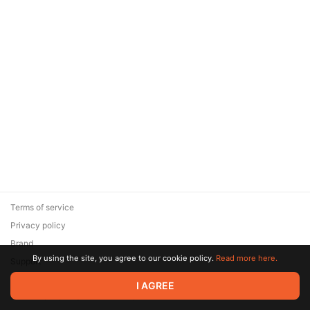
Terms of service
Privacy policy
Brand
By using the site, you agree to our cookie policy.
Read more here.
Support
© 2026 Zaya Solutions Limited. All rights reserved. All trademarks
I AGREE
are the property of their respective owners.