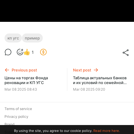
кп угс
пример
1
Previous post
Next post
Цены на торгах Фонда
Таблица актуальных банков
реновации и КП УГС
и их условий по семейной
ипотеке для Фонда
Mar 08 2025 08:43
Mar 08 2025 09:20
реновации Москвы
Terms of service
Privacy policy
Brand
By using the site, you agree to our cookie policy.
Read more here.
Support